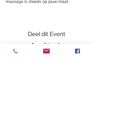
massage is steeds op jouw maat.
Deel dit Event
Casa Callenta
Zwembadweg 5
2930 Brasschaat