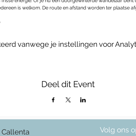
frisse energie. Of je nu een doorgewinterde wandelaar bent
ereen is welkom. De route en afstand worden ter plaatse a
✨
erd vanwege je instellingen voor Analyt
Deel dit Event
Volg ons o
 Callenta