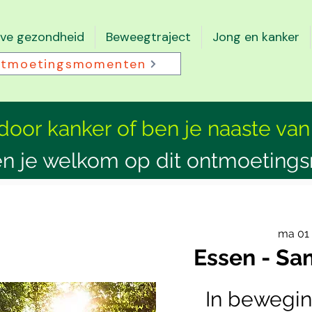
eve gezondheid
Beweegtraject
Jong en kanker
tmoetingsmomenten
 door kanker of ben je naaste van
n je welkom op dit ontmoeting
ma 01
Essen - S
In bewegin