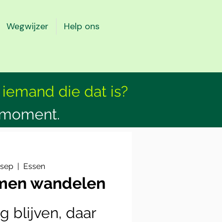
Wegwijzer
Help ons
 iemand die dat is?
smoment.
 sep
  |  
Essen
amen wandelen
g blijven, daar