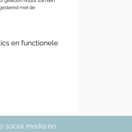
 of gewoon houdt van een 
fgestemd met de 
ics en functionele
p social media en