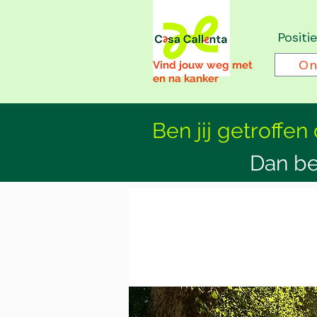
Positi
On
Vind jouw weg met
en na kanker
Ben jij getroffen
Dan be