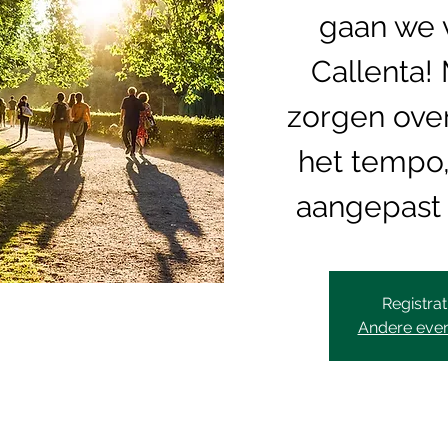
gaan we v
Callenta!
zorgen over
het tempo
aangepast 
Registrat
Andere eve