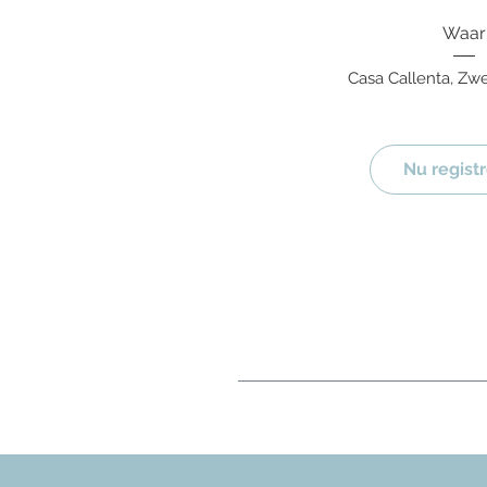
Waar
Casa Callenta
, 
Zw
Nu regist