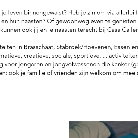
e leven binnengewalst? Heb je zin om via allerlei fi
en hun naasten? Of gewoonweg even te genieten van
nnen ook jij en je naasten terecht bij Casa Calle
iteiten in Brasschaat, Stabroek/Hoevenen, Essen en
matieve, creatieve, sociale, sportieve, ... activiteite
g voor jongeren en jongvolwassenen die kanker (
: ook je familie of vrienden zijn welkom om mee aa