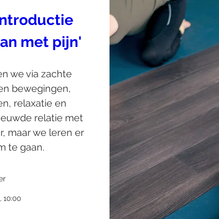
ntroductie 
an met pijn'
n we via zachte 
en bewegingen, 
, relaxatie en 
euwde relatie met 
r, maar we leren er 
 te gaan.
er
, 10:00