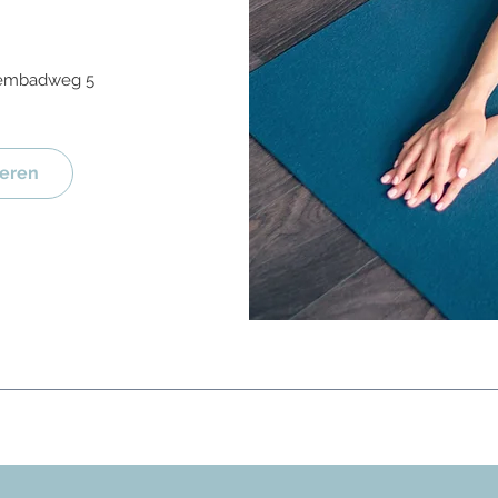
embadweg 5
reren