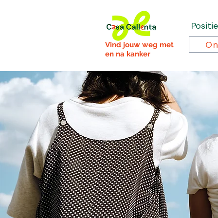
Positi
On
Vind jouw weg met
en na kanker