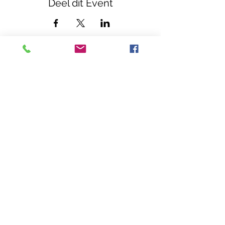
Deel dit Event
Casa Callenta
Zwembadweg 5
2930 Brasschaat
03 304 82 32
casacallenta@bielebale.be