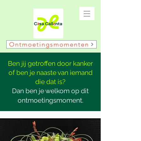
Ontmoetingsmomenten
Ben jij getroffen door kanker
of ben je naaste van iemand
die dat is?
Dan ben je welkom op dit
ontmoetingsmoment.