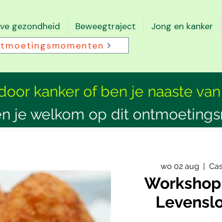
eve gezondheid
Beweegtraject
Jong en kanker
tmoetingsmomenten
 door kanker of ben je naaste van
n je welkom op dit ontmoeting
wo 02 aug
  |  
Cas
Workshop 
Levensl