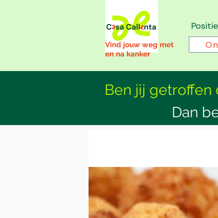
Positi
On
Vind jouw weg met
en na kanker
Ben jij getroffen
Dan be