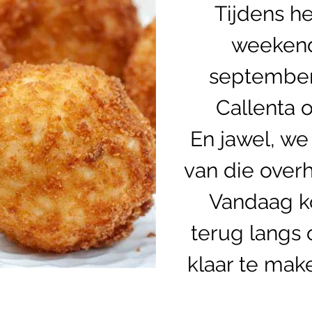
Tijdens h
weekend
september
Callenta 
En jawel, we
van die overh
Vandaag k
terug langs
klaar te mak