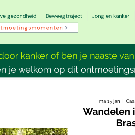
eve gezondheid
Beweegtraject
Jong en kanker
tmoetingsmomenten
 door kanker of ben je naaste van
n je welkom op dit ontmoeting
ma 15 jan
  |  
Cas
Wandelen i
Bra