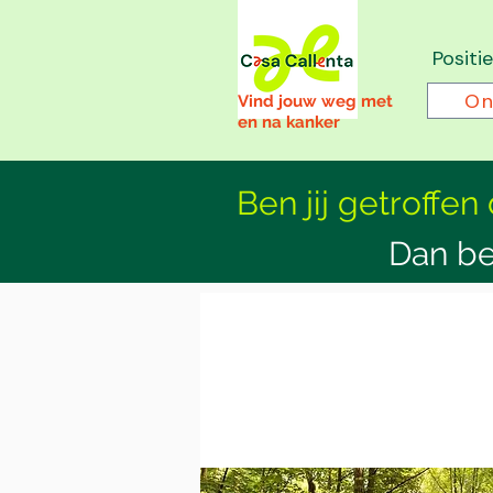
Positi
On
Vind jouw weg met
en na kanker
Ben jij getroffen
Dan be