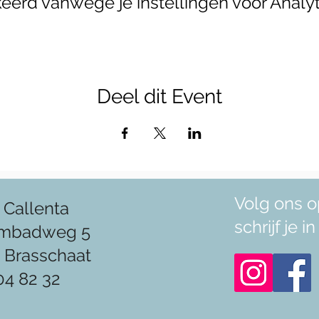
erd vanwege je instellingen voor Analyt
Deel dit Event
Volg ons o
 Callenta
schrijf je 
mbadweg 5
 Brasschaat
04 82 32