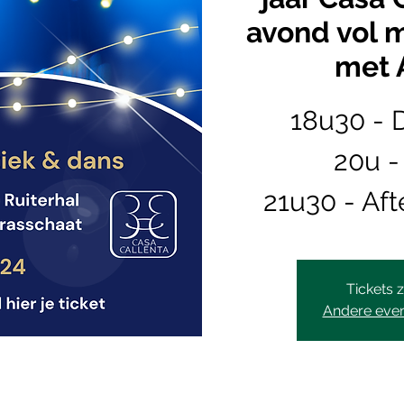
avond vol 
met
18u30 - 
20u 
21u30 - Aft
Tickets z
Andere eve