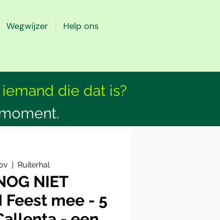
Wegwijzer
Help ons
 iemand die dat is?
smoment.
ov
  |  
Ruiterhal
NOG NIET
Feest mee - 5
Callenta - een