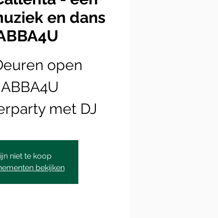
muziek en dans
 ABBA4U
Deuren open
- ABBA4U
erparty met DJ
ijn niet te koop
nementen bekijken