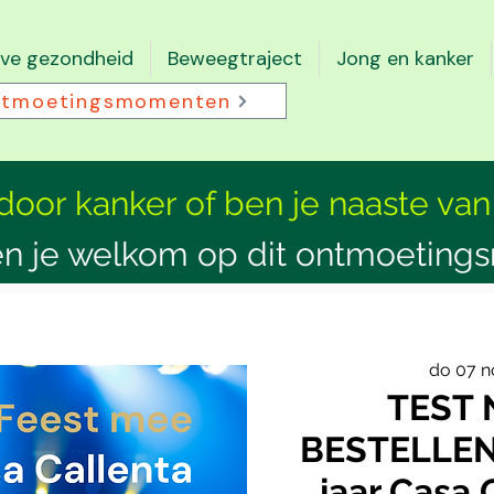
eve gezondheid
Beweegtraject
Jong en kanker
tmoetingsmomenten
 door kanker of ben je naaste van
n je welkom op dit ontmoeting
do 07 n
TEST 
BESTELLEN 
jaar Casa 