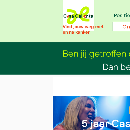
Positi
On
Vind jouw weg met
en na kanker
Ben jij getroffen
Dan be