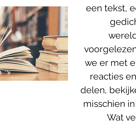
een tekst, 
gedich
wereld
voorgelezen
we er met el
reacties e
delen, bekij
misschien in
Wat ver