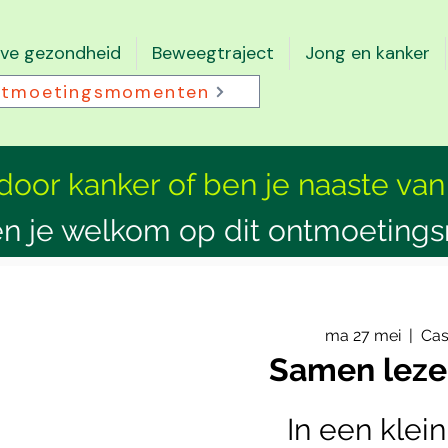
eve gezondheid
Beweegtraject
Jong en kanker
tmoetingsmomenten
 door kanker of ben je naaste van
n je welkom op dit ontmoeting
ma 27 mei
  |  
Cas
Samen leze
In een klei