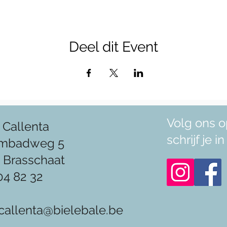
Deel dit Event
Volg ons o
 Callenta
schrijf je 
mbadweg 5
 Brasschaat
04 82 32
callenta@bielebale.be