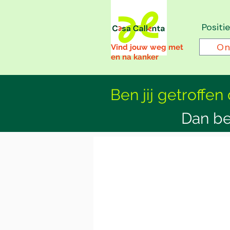
Positi
On
Vind jouw weg met
en na kanker
Ben jij getroffen
Dan be