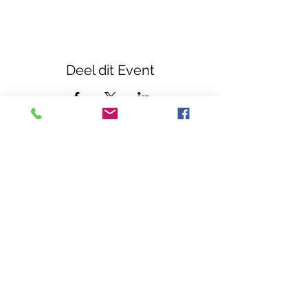
Deel dit Event
Casa Callenta
Zwembadweg 5
2930 Brasschaat
03 304 82 32