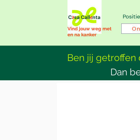
Positi
On
Vind jouw weg met
en na kanker
Ben jij getroffen
Dan be