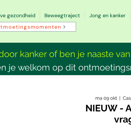
eve gezondheid
Beweegtraject
Jong en kanker
tmoetingsmomenten
 door kanker of ben je naaste van
n je welkom op dit ontmoeting
ma 09 okt
  |  
Cas
NIEUW - A
vra