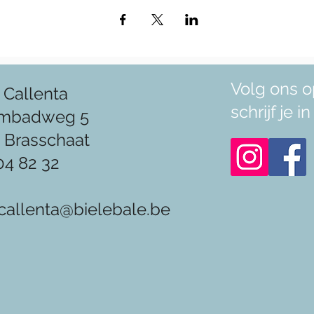
Volg ons o
 Callenta
schrijf je 
mbadweg 5
 Brasschaat
04 82 32
callenta@bielebale.be