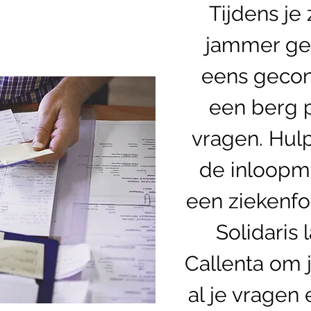
Tijdens je
jammer ge
eens gecon
een berg 
vragen. Hulp
de inloop
een ziekenfo
Solidaris 
Callenta om 
al je vragen 