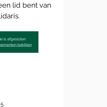
een lid bent van
idaris.
ie is afgesloten
nementen bekijken
 5