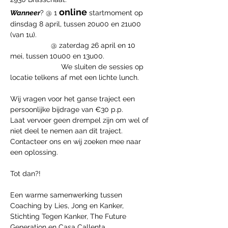
online 
Wanneer
? @ 1 
startmoment op 
dinsdag 8 april, tussen 20u00 en 21u00 
(van 1u).
		@ zaterdag 26 april en 10 
mei, tussen 10u00 en 13u00.
		     We sluiten de sessies op 
locatie telkens af met een lichte lunch.
Wij vragen voor het ganse traject een 
persoonlijke bijdrage van €30 p.p. 
Laat vervoer geen drempel zijn om wel of 
niet deel te nemen aan dit traject. 
Contacteer ons en wij zoeken mee naar 
een oplossing.
Tot dan?!
Een warme samenwerking tussen 
Coaching by Lies, Jong en Kanker, 
Stichting Tegen Kanker, The Future 
Generation en Casa Callenta.