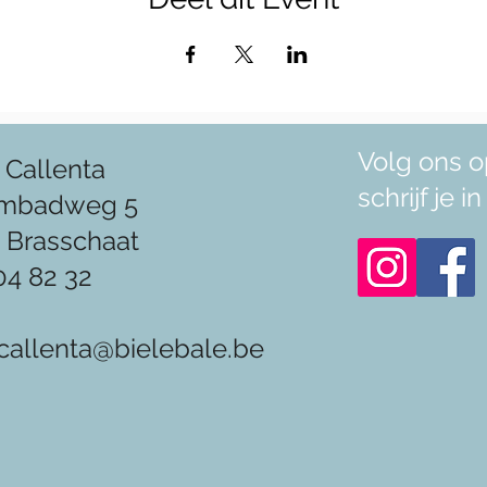
Volg ons o
 Callenta
schrijf je 
mbadweg 5
 Brasschaat
04 82 32
callenta@bielebale.be