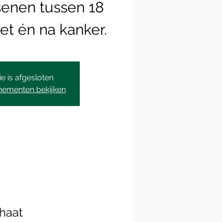
enen tussen 18
met én na kanker.
ie is afgesloten
nementen bekijken
haat