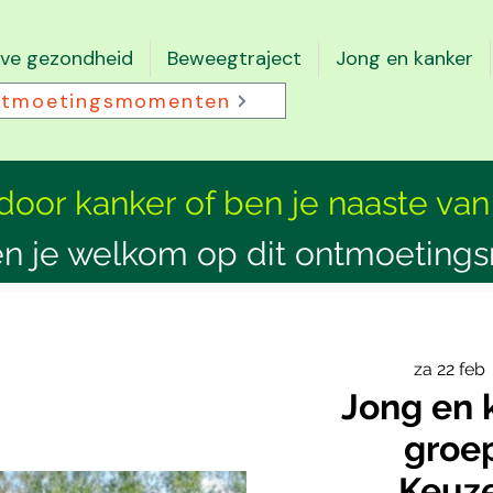
eve gezondheid
Beweegtraject
Jong en kanker
tmoetingsmomenten
 door kanker of ben je naaste van
n je welkom op dit ontmoeting
za 22 feb
 
Jong en 
groep
Keuz