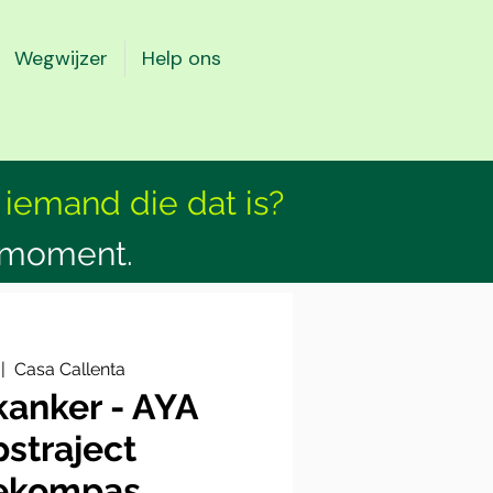
Wegwijzer
Help ons
 iemand die dat is?
smoment.
 |  
Casa Callenta
kanker - AYA
straject
ekompas