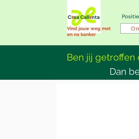
Positi
On
Vind jouw weg met
en na kanker
Ben jij getroffen
Dan be