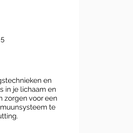
 5
gstechnieken en
 in je lichaam en
n zorgen voor een
immuunsysteem te
tting.