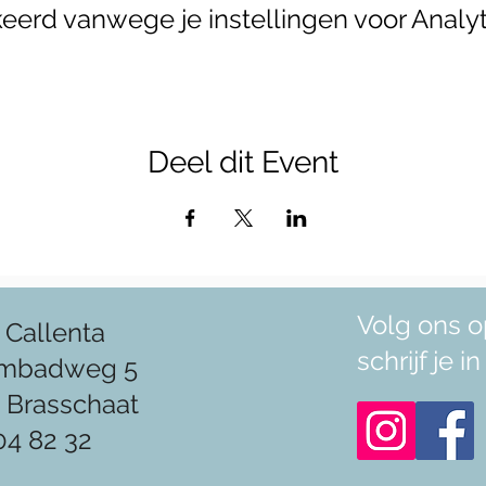
erd vanwege je instellingen voor Analyt
Deel dit Event
Volg ons o
 Callenta
schrijf je 
mbadweg 5
 Brasschaat
04 82 32