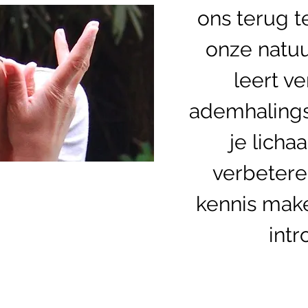
ons terug t
onze natuur
leert v
ademhalings
je lich
verbetere
kennis make
intr