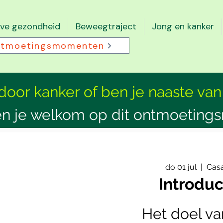
eve gezondheid
Beweegtraject
Jong en kanker
tmoetingsmomenten
 door kanker of ben je naaste van
n je welkom op dit ontmoeting
do 01 jul
  |  
Casa
Introduc
Het doel va