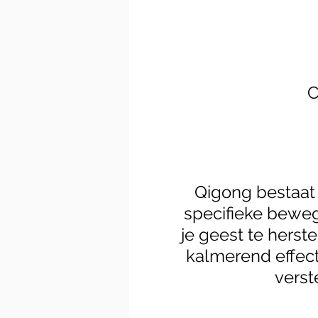
C
Qigong bestaat
specifieke beweg
je geest te hers
kalmerend effec
verst