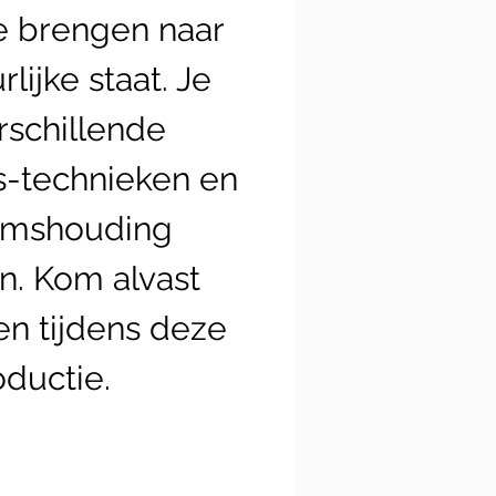
e brengen naar
lijke staat. Je
erschillende
-technieken en
aamshouding
n. Kom alvast
n tijdens deze
oductie.