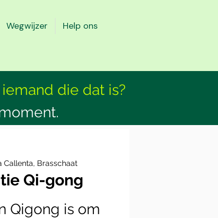
Wegwijzer
Help ons
 iemand die dat is?
smoment.
 Callenta, Brasschaat
tie Qi-gong
n Qigong is om