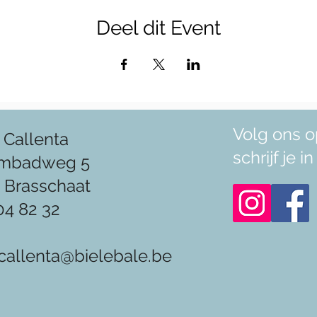
Deel dit Event
Volg ons o
 Callenta
schrijf je 
mbadweg 5
 Brasschaat
04 82 32
callenta@bielebale.be