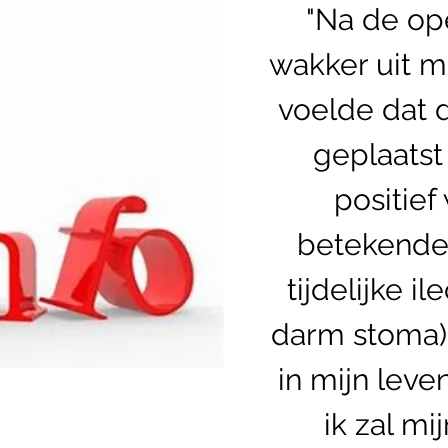
"Na de ope
wakker uit m
voelde dat 
geplaatst
positief
betekende 
tijdelijke 
darm stoma) 
in mijn lev
ik zal mi