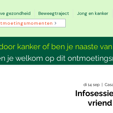
eve gezondheid
Beweegtraject
Jong en kanker
tmoetingsmomenten
 door kanker of ben je naaste van
n je welkom op dit ontmoeting
di 14 sep
  |  
Casa
Infosessie
vriend