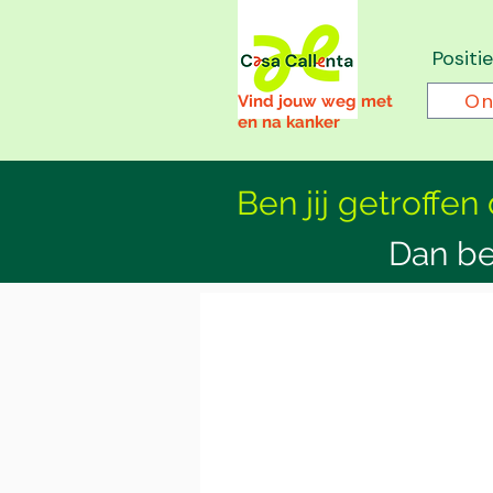
Positi
On
Vind jouw weg met
en na kanker
Ben jij getroffen
Dan be