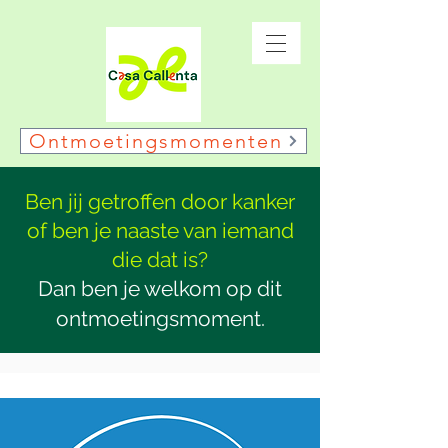
Ontmoetingsmomenten
Ben jij getroffen door kanker
of ben je naaste van iemand
die dat is?
Dan ben je welkom op dit
ontmoetingsmoment.