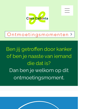
Ontmoetingsmomenten
Ben jij getroffen door kanker
of ben je naaste van iemand
die dat is?
Dan ben je welkom op dit
ontmoetingsmoment.