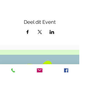
Deel dit Event
Casa Callenta
Zwembadweg 5
2930 Brasschaat
03 304 82 32