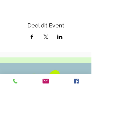
Deel dit Event
Casa Callenta
Zwembadweg 5
2930 Brasschaat
03 304 82 32