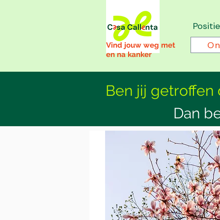
Positi
On
Vind jouw weg met
en na kanker
Ben jij getroffen
Dan be