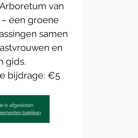
 Arboretum van
 – een groene
rassingen samen
astvrouwen en
 gids.
ie is afgesloten
nementen bekijken