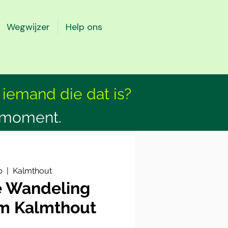
Wegwijzer
Help ons
 iemand die dat is?
smoment.
p
  |  
Kalmthout
e Wandeling
m Kalmthout