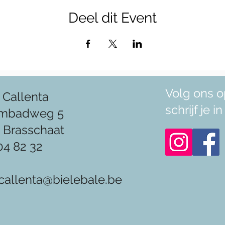
Deel dit Event
Volg ons o
 Callenta
schrijf je 
mbadweg 5
 Brasschaat
04 82 32
callenta@bielebale.be