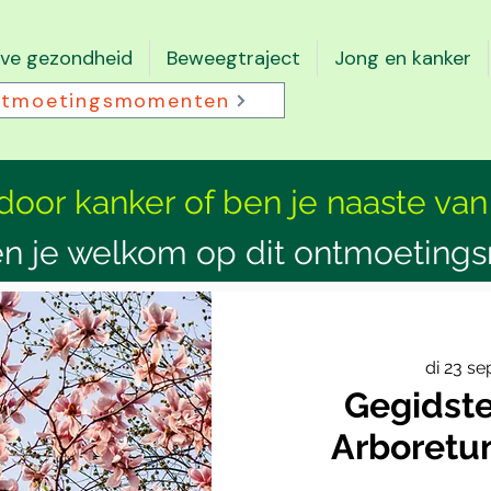
eve gezondheid
Beweegtraject
Jong en kanker
tmoetingsmomenten
 door kanker of ben je naaste van
n je welkom op dit ontmoeting
di 23 se
Gegidst
Arboretu