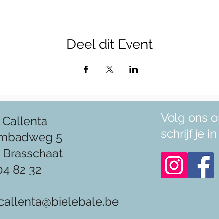
Deel dit Event
Volg ons o
 Callenta
schrijf je 
mbadweg 5
 Brasschaat
04 82 32
callenta@bielebale.be