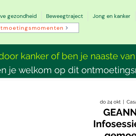
eve gezondheid
Beweegtraject
Jong en kanker
tmoetingsmomenten
 door kanker of ben je naaste van
n je welkom op dit ontmoeting
do 24 okt
  |  
Casa
GEANN
Infosessi
gemoe