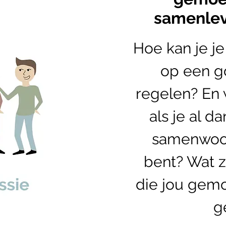
samenle
Hoe kan je je
op een g
regelen? En 
als je al da
samenwoo
bent? Wat z
die jou gem
g