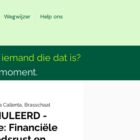
Wegwijzer
Help ons
 iemand die dat is?
smoment.
 Callenta, Brasschaat
ULEERD -
e: Financiële
dsrust en