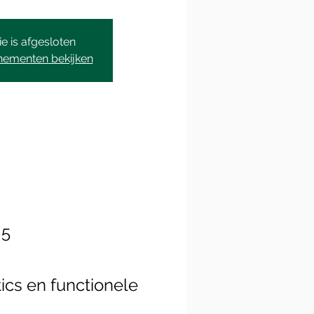
ie is afgesloten
nementen bekijken
 5
ics en functionele