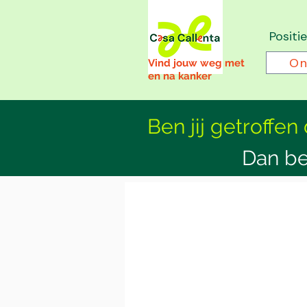
Positi
On
Vind jouw weg met
en na kanker
Ben jij getroffen
Dan be