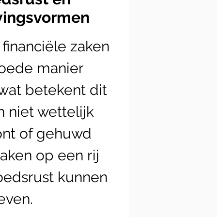
vingsvormen
 financiële zaken
oede manier
wat betekent dit
n niet wettelijk
nt of gehuwd
aken op een rij
oedsrust kunnen
even.