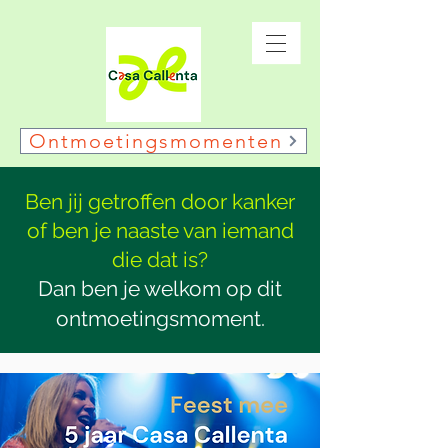
Ontmoetingsmomenten
Ben jij getroffen door kanker
of ben je naaste van iemand
die dat is?
Dan ben je welkom op dit
ontmoetingsmoment.