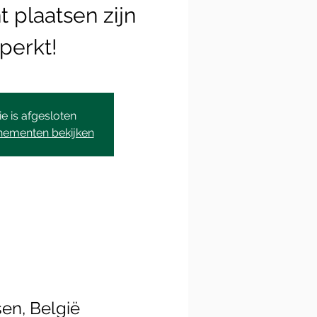
t plaatsen zijn
perkt!
ie is afgesloten
nementen bekijken
en, België