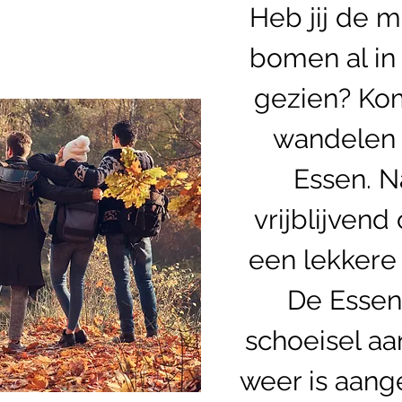
Heb jij de 
bomen al in 
gezien? Ko
wandelen 
Essen. N
vrijblijven
een lekkere
De Essent
schoeisel aa
weer is aange