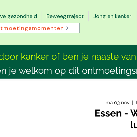
eve gezondheid
Beweegtraject
Jong en kanker
tmoetingsmomenten
 door kanker of ben je naaste van
n je welkom op dit ontmoeting
ma 03 nov
  |  
Essen - 
l