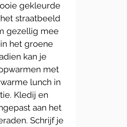
mooie gekleurde
het straatbeeld
m gezellig mee
in het groene
adien kan je
d opwarmen met
 warme lunch in
ie. Kledij en
ngepast aan het
raden. Schrijf je