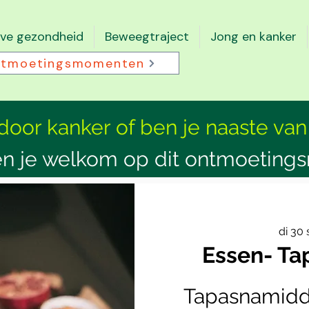
eve gezondheid
Beweegtraject
Jong en kanker
tmoetingsmomenten
 door kanker of ben je naaste van
n je welkom op dit ontmoeting
di 30
Essen- T
Tapasnamidda