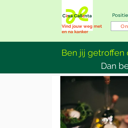
Positi
On
Vind jouw weg met
en na kanker
Ben jij getroffen
Dan be