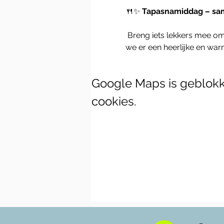
🍴✨ 
Tapasnamiddag – sa
 Breng iets lekkers mee om te delen en geniet van een gezellige namiddag vol smaakvolle tapas. Samen maken 
we er een heerlijke en wa
Google Maps is geblokke
cookies.