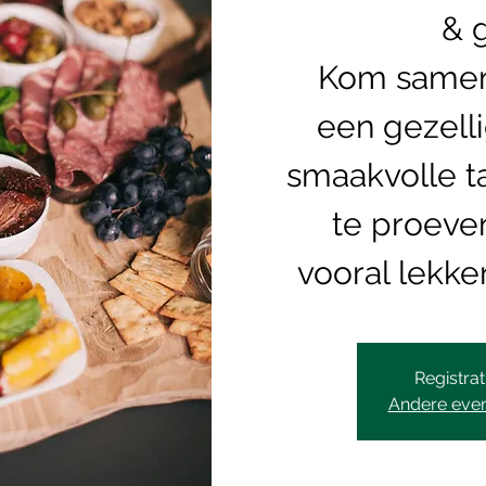
& 
Kom samen
een gezell
smaakvolle t
te proeven
vooral lekke
Registrat
Andere eve