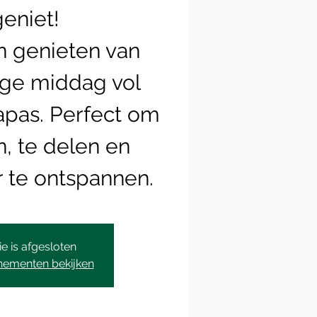
geniet!
 genieten van
ige middag vol
apas. Perfect om
, te delen en
r te ontspannen.
ie is afgesloten
nementen bekijken