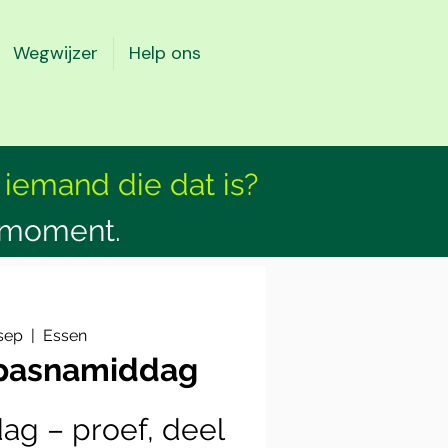
Wegwijzer
Help ons
 iemand die dat is?
smoment.
 sep
  |  
Essen
apasnamiddag
g – proef, deel