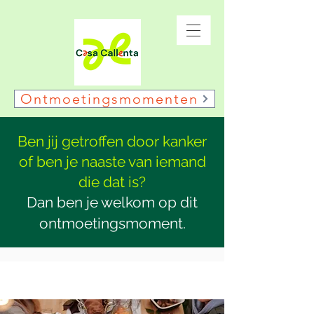
Ontmoetingsmomenten
Ben jij getroffen door kanker
of ben je naaste van iemand
die dat is?
Dan ben je welkom op dit
ontmoetingsmoment.