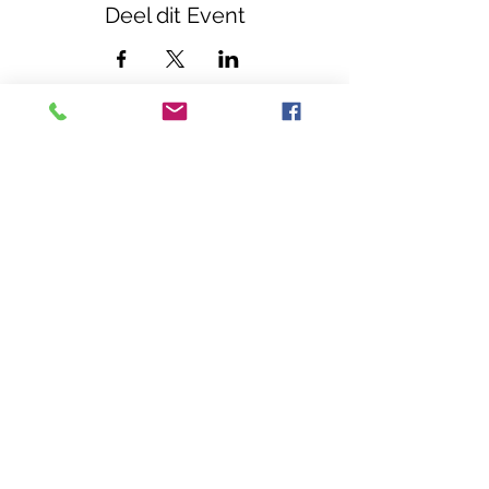
Deel dit Event
Casa Callenta
Zwembadweg 5
2930 Brasschaat
03 304 82 32
casacallenta@bielebale.be