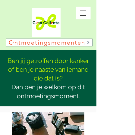
Ontmoetingsmomenten
Ben jij getroffen door kanker
of ben je naaste van iemand
die dat is?
Dan ben je welkom op dit
ontmoetingsmoment.