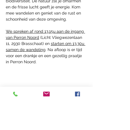
biodiversiteit. De natuur zal je omarmen 
en de frisse lucht geeft je energie. Kom 
mee wandelen en geniet van de rust en 
schoonheid van deze omgeving.
We spreken af rond 13.15u aan de ingang 
van Perron Noord
 (Licht Vliegwezenlaan 
11, 2930 Brasschaat) en 
starten om 13.30u 
samen de wandeling
. Na afloop is er tijd 
voor een drankje en een gezellig praatje 
in Perron Noord.
Deel dit Event