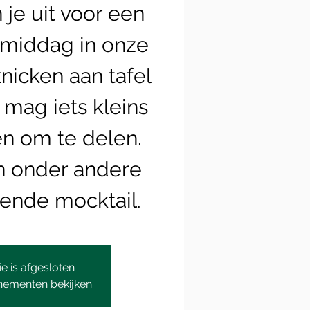
je uit voor een
amiddag in onze
knicken aan tafel
mag iets kleins
 om te delen.
n onder andere
sende mocktail.
ie is afgesloten
nementen bekijken