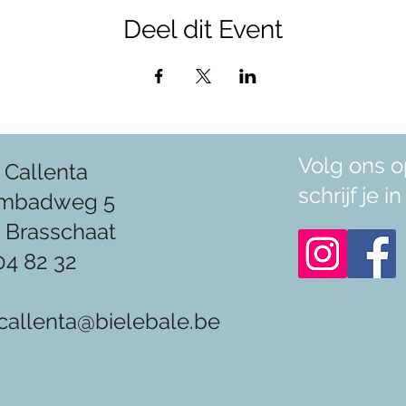
Deel dit Event
Volg ons o
 Callenta
schrijf je 
mbadweg 5
 Brasschaat
04 82 32
callenta@bielebale.be