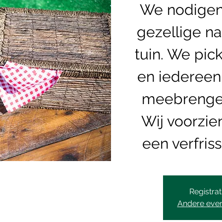
We nodigen 
gezellige n
tuin. We pic
en iedereen 
meebrengen
Wij voorzie
een verfris
Registrat
Andere eve