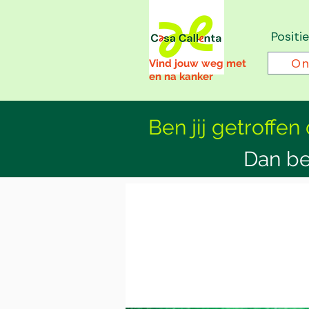
Positi
On
Vind jouw weg met
en na kanker
Ben jij getroffen
Dan be