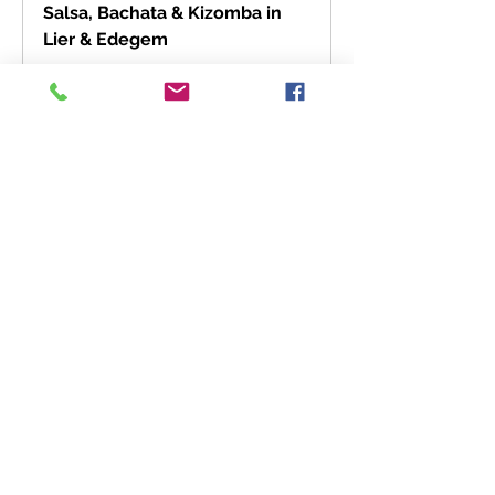
Salsa, Bachata & Kizomba in
Lier & Edegem
Leer dansen bij Bailando Latino in
Lier en Edegem. Salsa, Bachata,
Kizomba en Rueda voor elk niveau.
Geen partner nodig. Boek een gratis
proefles.
Deel dit Event