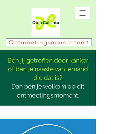
Ontmoetingsmomenten
Ben jij getroffen door kanker
of ben je naaste van iemand
die dat is?
Dan ben je welkom op dit
ontmoetingsmoment.