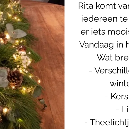
Rita komt v
iedereen te
er iets mooi
Vandaag in h
Wat bre
- Verschil
wint
- Kers
- L
- Theelicht