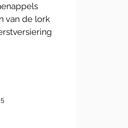
nenappels
n van de lork
erstversiering
 5