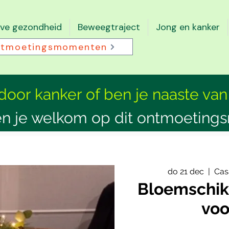
eve gezondheid
Beweegtraject
Jong en kanker
tmoetingsmomenten
 door kanker of ben je naaste van
n je welkom op dit ontmoeting
do 21 dec
  |  
Cas
Bloemschikk
voo