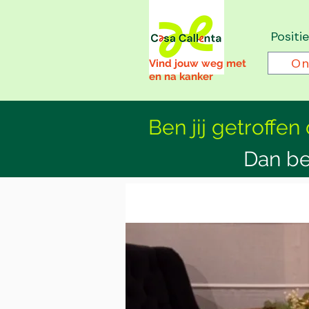
Positi
On
Vind jouw weg met
en na kanker
Ben jij getroffen
Dan be