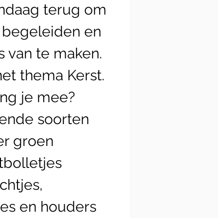
andaag terug om
 begeleiden en
s van te maken.
et thema Kerst.
ng je mee?
lende soorten
er groen
tbolletjes
ichtjes,
jes en houders