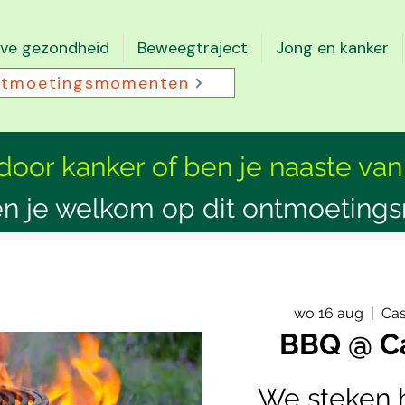
eve gezondheid
Beweegtraject
Jong en kanker
tmoetingsmomenten
 door kanker of ben je naaste van
n je welkom op dit ontmoeting
wo 16 aug
  |  
Cas
BBQ @ Ca
We steken h