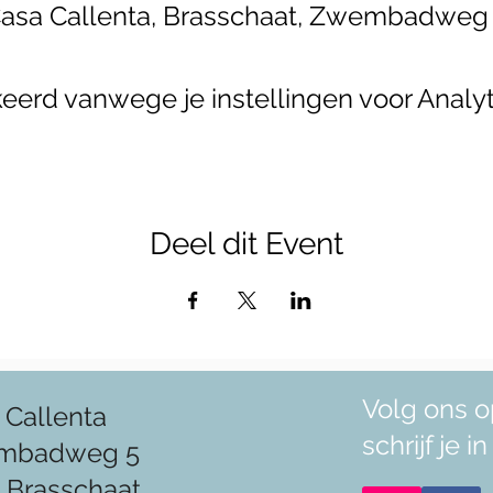
asa Callenta, Brasschaat, Zwembadweg
erd vanwege je instellingen voor Analyt
Deel dit Event
Volg ons o
 Callenta
schrijf je 
mbadweg 5
 Brasschaat