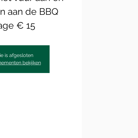
n aan de BBQ
age € 15
ie is afgesloten
nementen bekijken