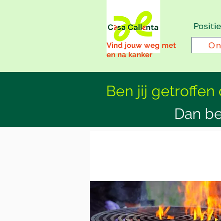
Positi
On
Vind jouw weg met
en na kanker
Ben jij getroffen
Dan be