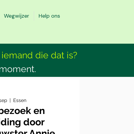
Wegwijzer
Help ons
 iemand die dat is?
smoment.
 sep
  |  
Essen
rbezoek en
iding door
wster Annie