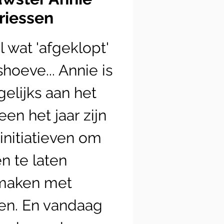
riessen
l wat 'afgeklopt'
oeve... Annie is
gelijks aan het
en het jaar zijn
 initiatieven om
 te laten
maken met
n. En vandaag