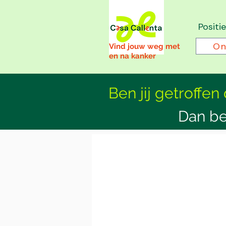
Positi
On
Vind jouw weg met
en na kanker
Ben jij getroffen
Dan be