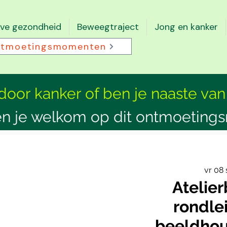
eve gezondheid
Beweegtraject
Jong en kanker
tmoetingsmomenten
 door kanker of ben je naaste van
n je welkom op dit ontmoeting
vr 08
Atelie
rondle
beeldhou