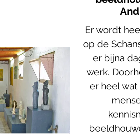
And
Er wordt hee
op de Schansh
er bijna da
werk. Doorhe
er heel wat
mensen
kennis
beeldhouwe