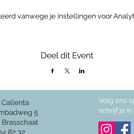
erd vanwege je instellingen voor Analyt
Deel dit Event
Volg ons o
 Callenta
schrijf je 
mbadweg 5
 Brasschaat
04 82 32