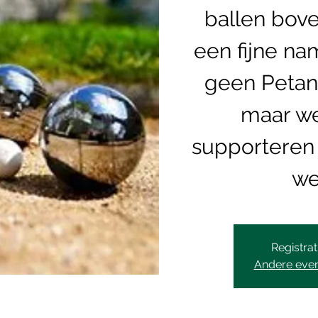
ballen bov
een fijne na
geen Petan
maar we
supporteren 
we
Registrat
Andere eve