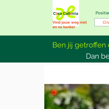
Positi
On
Vind jouw weg met
en na kanker
Ben jij getroffen
Dan be