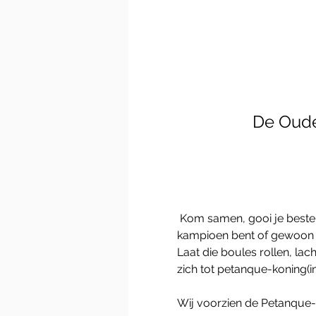
De Oude
 Kom samen, gooi je beste ballen en geniet van een ontspannen sfeer met vrienden of familie. Of je nu een echte 
kampioen bent of gewoon v
Laat die boules rollen, l
zich tot petanque-koning(i
Wij voorzien de Petanque-s