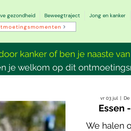
eve gezondheid
Beweegtraject
Jong en kanker
tmoetingsmomenten
 door kanker of ben je naaste van
n je welkom op dit ontmoeting
vr 03 jul
  |  
De 
Essen 
We halen 