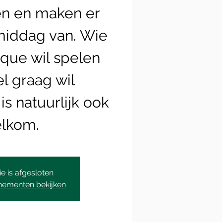
en en maken er
middag van. Wie
que wil spelen
l graag wil
is natuurlijk ook
lkom.
ie is afgesloten
nementen bekijken